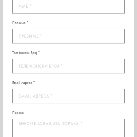
Презиме *
Телефонски Број *
Email Адреса *
Порака